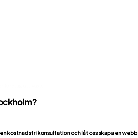
er företag att växa.
Stockholm?
 en
kostnadsfri konsultation
och låt oss skapa en webb