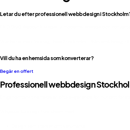
Letar du efter professionell webbdesign i Stockholm
På DIONIQ Webbyrå skapar vi moderna, snabba och konverter
Vi arbetar med företag i hela Stockholm – från små bolag til
Vill du ha en hemsida som konverterar?
Begär en offert
Professionell webbdesign Stockho
En genomtänkt hemsida är ofta avgörande för hur ditt föret
Vi hjälper företag i Stockholm med:
Design som stärker ditt varumärke