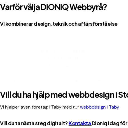
Varför välja DIONIQ Webbyrå?
Vi kombinerar design, teknik och affärsförståelse
Det innebär att du får:
En modern och professionell design
En hemsida som är byggd för att prestera
En partner som tänker långsiktigt
Vi bygger inte bara hemsidor – vi bygger lösningar som hjälp
Vill du ha hjälp med webbdesign i 
Vi hjälper även företag i Täby med 👉
webbdesign i Täby
Vill du ta nästa steg digitalt?
Kontakta
Dioniq idag för