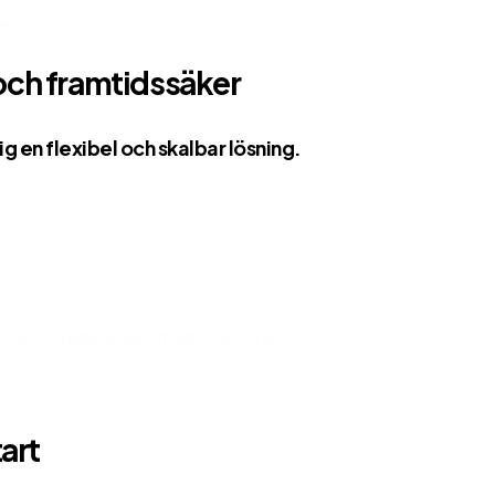
er.
och framtidssäker
dig en flexibel och skalbar lösning.
et att bygga vidare med funktioner
art