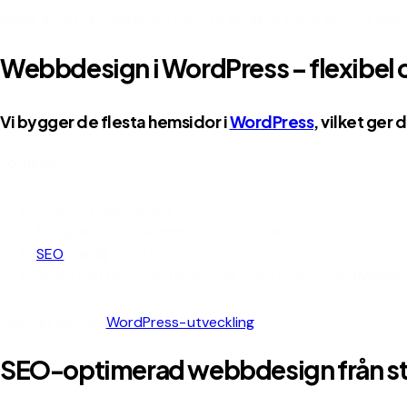
Målet är att din webbplats ska bli en aktiv kanal för nya affär
Webbdesign i WordPress – flexibel 
Vi bygger de flesta hemsidor i
WordPress
, vilket ger 
Fördelar:
Enkel att uppdatera
Möjlighet att växa med fler funktioner
SEO
-vänlig struktur
Stabil plattform för både små och stora projektMöjligh
Läs mer om vår
WordPress-utveckling
SEO-optimerad webbdesign från st