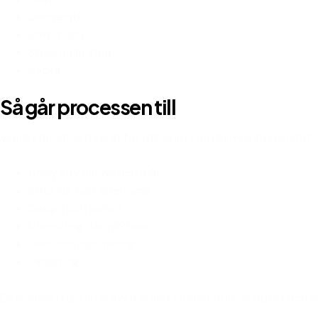
Danderyd
Sollentuna
Stockholm stad
Nacka
Så går processen till
Vi arbetar strukturerat för att skapa bästa möjliga resultat:
Analys av behov och mål
Struktur och wireframe
Design och layout
Utveckling i WordPress
Test och optimering
Lansering
Efter lansering kan vi även hjälpa till med drift, support och 