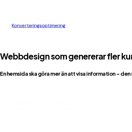
Tydlig struktur och användarvänlighet
Mobilanpassning (responsive design)
Snabba laddtider
Konverteringsoptimering
Du får en hemsida som inte bara ser bra ut – utan också fun
Webbdesign som genererar fler ku
En hemsida ska göra mer än att visa information – den
Vi fokuserar på:
Tydliga call-to-actions
Design som bygger förtroende
Struktur som leder besökaren rätt
Innehåll som konverterar