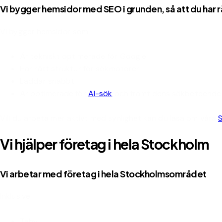
Vi bygger hemsidor med SEO i grunden, så att du har rä
Vi bygger hemsidor som:
Är tekniskt optimerade för Google
Har rätt struktur för sökmotorer
Laddar snabbt
Är optimerade för
AI-sök
och framtidens sökbeteende
Vill du arbeta mer aktivt med synlighet kan du läsa om våra
Vi hjälper företag i hela Stockholm
Vi arbetar med företag i hela Stockholmsområdet
Inklusive:
Täby