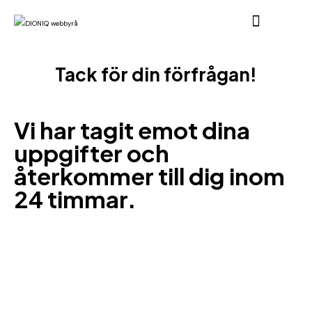
Tack för din förfrågan!
Vi har tagit emot dina
uppgifter och
återkommer till dig inom
24 timmar.
En av våra experter kommer att kontakta dig via e-
post eller telefon.
Har du bråttom? Ring oss direkt på tel.
08-533 328 85