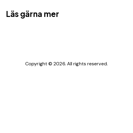
Läs gärna mer
Se våra
kundcase
Läs om varför kunder har valt oss
här
Copyright © 2026. All rights reserved.