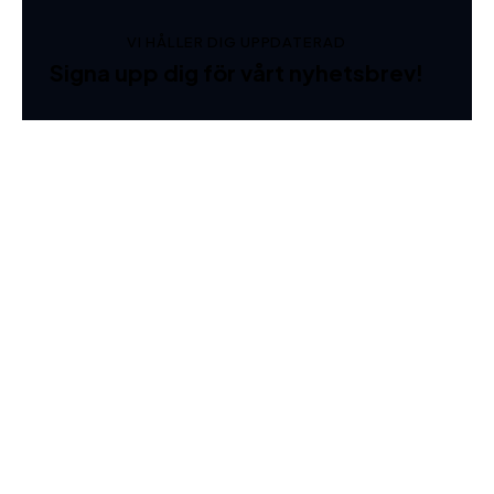
VI HÅLLER DIG UPPDATERAD
Signa upp dig för vårt nyhetsbrev!